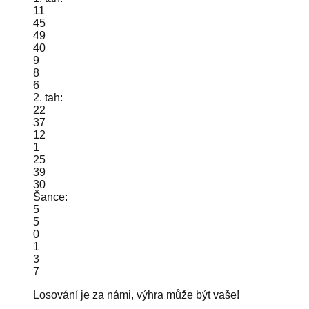
11
45
49
40
9
8
6
2. tah:
22
37
12
1
25
39
30
Šance:
5
5
0
1
3
7
Losování je za námi, výhra může být vaše!