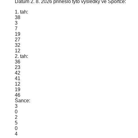
Datum 2. 8. 2026 přineslo tyto výsledky ve Sportce:
1. tah:
38
3
7
19
27
32
12
2. tah:
36
23
42
41
12
19
46
Šance:
3
0
2
5
0
4