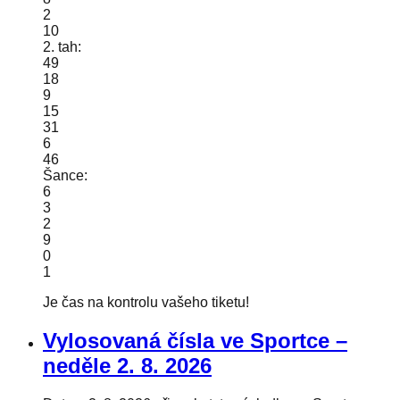
2
10
2. tah:
49
18
9
15
31
6
46
Šance:
6
3
2
9
0
1
Je čas na kontrolu vašeho tiketu!
Vylosovaná čísla ve Sportce –
neděle
2. 8. 2026