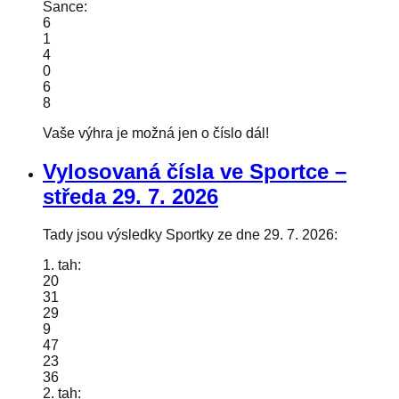
Šance:
6
1
4
0
6
8
Vaše výhra je možná jen o číslo dál!
Vylosovaná čísla ve Sportce –
středa
29. 7. 2026
Tady jsou výsledky Sportky ze dne 29. 7. 2026:
1. tah:
20
31
29
9
47
23
36
2. tah: