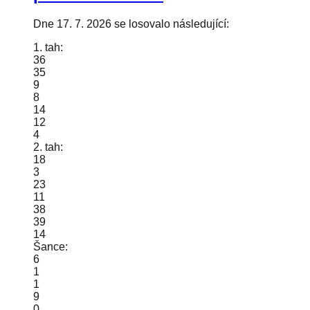
Dne 17. 7. 2026 se losovalo následující:
1. tah:
36
35
9
8
14
12
4
2. tah:
18
3
23
11
38
39
14
Šance:
6
1
1
9
0