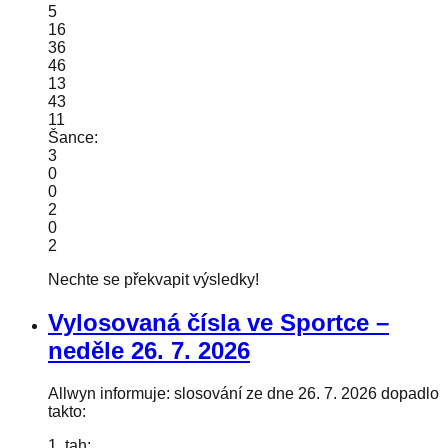
5
16
36
46
13
43
11
Šance:
3
0
0
2
0
2
Nechte se překvapit výsledky!
Vylosovaná čísla ve Sportce –
neděle
26. 7. 2026
Allwyn informuje: slosování ze dne 26. 7. 2026 dopadlo
takto:
1. tah: