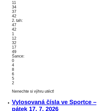
11
34
37
42
2. tah:
47
42
1
12
32
17
49
Šance:
0
4
8
6
5
2
Nenechte si výhru utéct!
Vylosovaná čísla ve Sportce –
pátek
17. 7. 2026