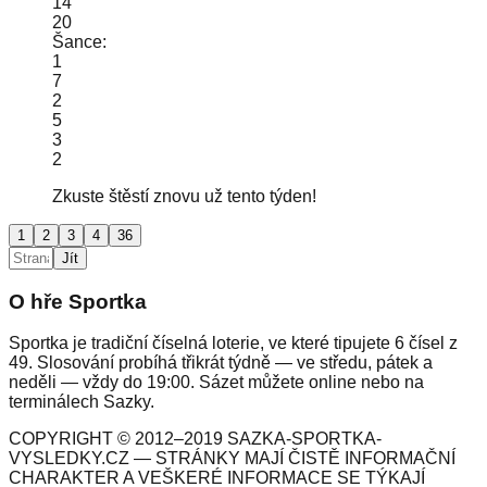
14
20
Šance:
1
7
2
5
3
2
Zkuste štěstí znovu už tento týden!
1
2
3
4
36
Jít
O hře Sportka
Sportka je tradiční číselná loterie, ve které tipujete 6 čísel z
49. Slosování probíhá třikrát týdně — ve středu, pátek a
neděli — vždy do 19:00. Sázet můžete online nebo na
terminálech Sazky.
COPYRIGHT © 2012–2019 SAZKA-SPORTKA-
VYSLEDKY.CZ — STRÁNKY MAJÍ ČISTĚ INFORMAČNÍ
CHARAKTER A VEŠKERÉ INFORMACE SE TÝKAJÍ