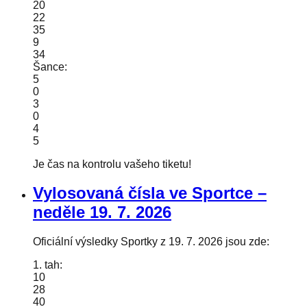
20
22
35
9
34
Šance:
5
0
3
0
4
5
Je čas na kontrolu vašeho tiketu!
Vylosovaná čísla ve Sportce –
neděle
19. 7. 2026
Oficiální výsledky Sportky z 19. 7. 2026 jsou zde:
1. tah:
10
28
40