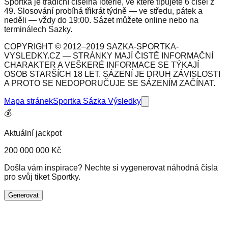
Sportka je tradiční číselná loterie, ve které tipujete 6 čísel z
49. Slosování probíhá třikrát týdně — ve středu, pátek a
neděli — vždy do 19:00. Sázet můžete online nebo na
terminálech Sazky.
COPYRIGHT © 2012–2019 SAZKA-SPORTKA-
VYSLEDKY.CZ — STRÁNKY MAJÍ ČISTĚ INFORMAČNÍ
CHARAKTER A VEŠKERÉ INFORMACE SE TÝKAJÍ
OSOB STARŠÍCH 18 LET. SÁZENÍ JE DRUH ZÁVISLOSTI
A PROTO SE NEDOPORUČUJE SE SÁZENÍM ZAČÍNAT.
Mapa stránek
Sportka Sázka Výsledky
💰
Aktuální jackpot
200 000 000 Kč
Došla vám inspirace? Nechte si vygenerovat náhodná čísla
pro svůj tiket Sportky.
Generovat