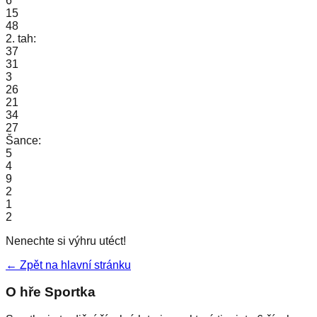
6
15
48
2. tah:
37
31
3
26
21
34
27
Šance:
5
4
9
2
1
2
Nenechte si výhru utéct!
← Zpět na hlavní stránku
O hře Sportka