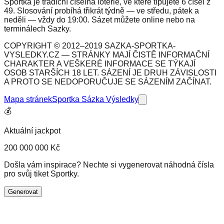
Sportka je tradiční číselná loterie, ve které tipujete 6 čísel z
49. Slosování probíhá třikrát týdně — ve středu, pátek a
neděli — vždy do 19:00. Sázet můžete online nebo na
terminálech Sazky.
COPYRIGHT © 2012–2019 SAZKA-SPORTKA-
VYSLEDKY.CZ — STRÁNKY MAJÍ ČISTĚ INFORMAČNÍ
CHARAKTER A VEŠKERÉ INFORMACE SE TÝKAJÍ
OSOB STARŠÍCH 18 LET. SÁZENÍ JE DRUH ZÁVISLOSTI
A PROTO SE NEDOPORUČUJE SE SÁZENÍM ZAČÍNAT.
Mapa stránek
Sportka Sázka Výsledky
💰
Aktuální jackpot
200 000 000 Kč
Došla vám inspirace? Nechte si vygenerovat náhodná čísla
pro svůj tiket Sportky.
Generovat