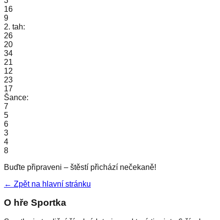
3
16
9
2. tah:
26
20
34
21
12
23
17
Šance:
7
5
6
3
4
8
Buďte připraveni – štěstí přichází nečekaně!
← Zpět na hlavní stránku
O hře Sportka