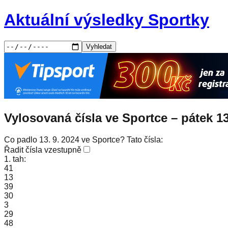
Aktuální výsledky Sportky
Vyhledat
Vylosovaná čísla ve Sportce –
pátek
13
Co padlo 13. 9. 2024 ve Sportce? Tato čísla:
Řadit čísla vzestupně
1. tah:
41
13
39
30
3
29
48