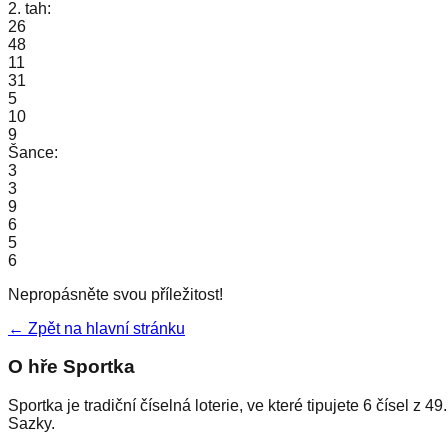
2. tah:
26
48
11
31
5
10
9
Šance:
3
3
9
6
5
6
Nepropásněte svou příležitost!
← Zpět na hlavní stránku
O hře Sportka
Sportka je tradiční číselná loterie, ve které tipujete 6 čísel 
Sazky.