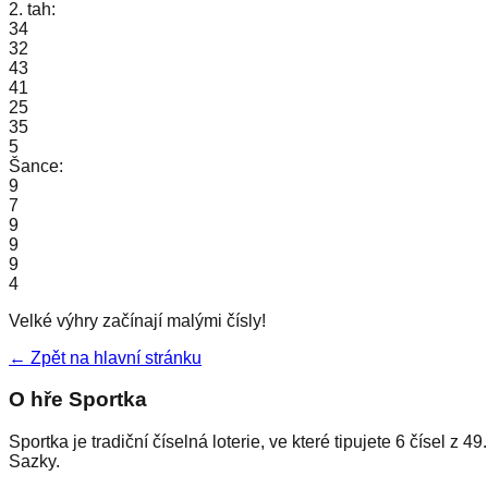
2. tah:
34
32
43
41
25
35
5
Šance:
9
7
9
9
9
4
Velké výhry začínají malými čísly!
← Zpět na hlavní stránku
O hře Sportka
Sportka je tradiční číselná loterie, ve které tipujete 6 čísel 
Sazky.