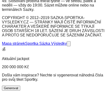
49. Slosování probíhá třikrát týdně — ve středu, pátek a
neděli — vždy do 19:00. Sázet můžete online nebo na
terminálech Sazky.
COPYRIGHT © 2012–2019 SAZKA-SPORTKA-
VYSLEDKY.CZ — STRÁNKY MAJÍ ČISTĚ INFORMAČNÍ
CHARAKTER A VEŠKERÉ INFORMACE SE TÝKAJÍ
OSOB STARŠÍCH 18 LET. SÁZENÍ JE DRUH ZÁVISLOSTI
A PROTO SE NEDOPORUČUJE SE SÁZENÍM ZAČÍNAT.
Mapa stránek
Sportka Sázka Výsledky
💰
Aktuální jackpot
200 000 000 Kč
Došla vám inspirace? Nechte si vygenerovat náhodná čísla
pro svůj tiket Sportky.
Generovat