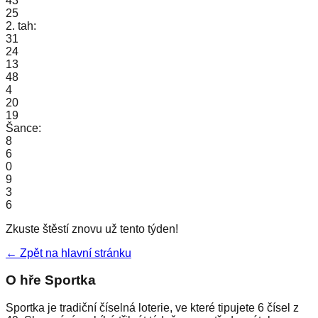
43
25
2. tah:
31
24
13
48
4
20
19
Šance:
8
6
0
9
3
6
Zkuste štěstí znovu už tento týden!
← Zpět na hlavní stránku
O hře Sportka
Sportka je tradiční číselná loterie, ve které tipujete 6 čísel z