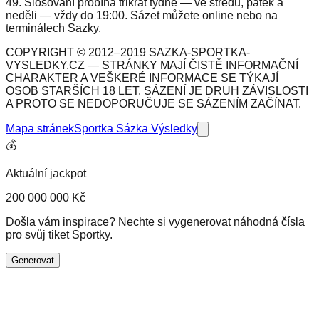
49. Slosování probíhá třikrát týdně — ve středu, pátek a
neděli — vždy do 19:00. Sázet můžete online nebo na
terminálech Sazky.
COPYRIGHT © 2012–2019 SAZKA-SPORTKA-
VYSLEDKY.CZ — STRÁNKY MAJÍ ČISTĚ INFORMAČNÍ
CHARAKTER A VEŠKERÉ INFORMACE SE TÝKAJÍ
OSOB STARŠÍCH 18 LET. SÁZENÍ JE DRUH ZÁVISLOSTI
A PROTO SE NEDOPORUČUJE SE SÁZENÍM ZAČÍNAT.
Mapa stránek
Sportka Sázka Výsledky
💰
Aktuální jackpot
200 000 000 Kč
Došla vám inspirace? Nechte si vygenerovat náhodná čísla
pro svůj tiket Sportky.
Generovat