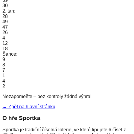
39
30
2. tah:
28
49
47
26
4
12
18
Šance:
9
8
7
1
4
2
Nezapomeňte – bez kontroly žádná výhra!
← Zpět na hlavní stránku
O hře Sportka
Sportka je tradiční číselná loterie, ve které tipujete 6 čísel z