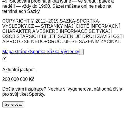
49. Slosování probíhá třikrát týdně — ve středu, pátek a
neděli — vždy do 19:00. Sázet můžete online nebo na
terminálech Sazky.
COPYRIGHT © 2012–2019 SAZKA-SPORTKA-
VYSLEDKY.CZ — STRÁNKY MAJÍ ČISTĚ INFORMAČNÍ
CHARAKTER A VEŠKERÉ INFORMACE SE TÝKAJÍ
OSOB STARŠÍCH 18 LET. SÁZENÍ JE DRUH ZÁVISLOSTI
A PROTO SE NEDOPORUČUJE SE SÁZENÍM ZAČÍNAT.
Mapa stránek
Sportka Sázka Výsledky
💰
Aktuální jackpot
200 000 000 Kč
Došla vám inspirace? Nechte si vygenerovat náhodná čísla
pro svůj tiket Sportky.
Generovat