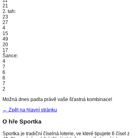
11
21
2. tah:
23
27
4
15
49
20
17
Šance:
4
7
6
6
7
2
Možná dnes padla právě vaše šťastná kombinace!
← Zpět na hlavní stránku
O hře Sportka
Sportka je tradiční číselná loterie, ve které tipujete 6 čísel z