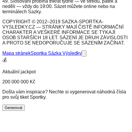
49. Slosování probíhá třikrát týdně — ve středu, pátek a
neděli — vždy do 19:00. Sázet můžete online nebo na
terminálech Sazky.
COPYRIGHT © 2012–2019 SAZKA-SPORTKA-
VYSLEDKY.CZ — STRÁNKY MAJÍ ČISTĚ INFORMAČNÍ
CHARAKTER A VEŠKERÉ INFORMACE SE TÝKAJÍ
OSOB STARŠÍCH 18 LET. SÁZENÍ JE DRUH ZÁVISLOSTI
A PROTO SE NEDOPORUČUJE SE SÁZENÍM ZAČÍNAT.
Mapa stránek
Sportka Sázka Výsledky
💰
Aktuální jackpot
200 000 000 Kč
Došla vám inspirace? Nechte si vygenerovat náhodná čísla
pro svůj tiket Sportky.
Generovat