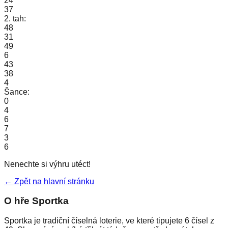
24
37
2. tah:
48
31
49
6
43
38
4
Šance:
0
4
6
7
3
6
Nenechte si výhru utéct!
← Zpět na hlavní stránku
O hře Sportka
Sportka je tradiční číselná loterie, ve které tipujete 6 čísel z