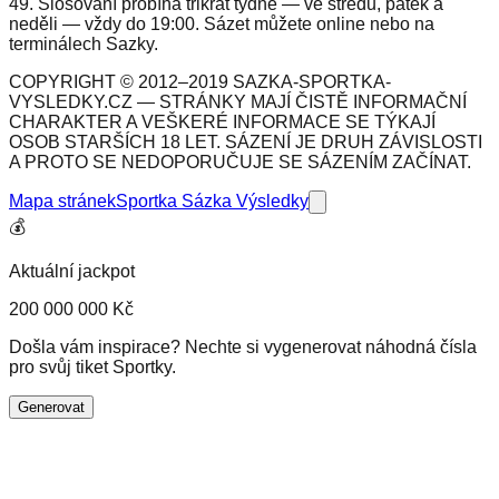
49. Slosování probíhá třikrát týdně — ve středu, pátek a
neděli — vždy do 19:00. Sázet můžete online nebo na
terminálech Sazky.
COPYRIGHT © 2012–2019 SAZKA-SPORTKA-
VYSLEDKY.CZ — STRÁNKY MAJÍ ČISTĚ INFORMAČNÍ
CHARAKTER A VEŠKERÉ INFORMACE SE TÝKAJÍ
OSOB STARŠÍCH 18 LET. SÁZENÍ JE DRUH ZÁVISLOSTI
A PROTO SE NEDOPORUČUJE SE SÁZENÍM ZAČÍNAT.
Mapa stránek
Sportka Sázka Výsledky
💰
Aktuální jackpot
200 000 000 Kč
Došla vám inspirace? Nechte si vygenerovat náhodná čísla
pro svůj tiket Sportky.
Generovat