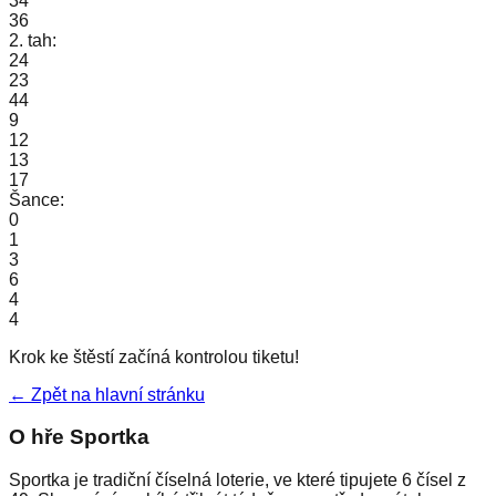
34
36
2. tah:
24
23
44
9
12
13
17
Šance:
0
1
3
6
4
4
Krok ke štěstí začíná kontrolou tiketu!
← Zpět na hlavní stránku
O hře Sportka
Sportka je tradiční číselná loterie, ve které tipujete 6 čísel z