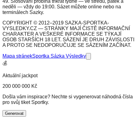
49. Slosování probíhá třikrát týdně — ve středu, pátek a
neděli — vždy do 19:00. Sázet můžete online nebo na
terminálech Sazky.
COPYRIGHT © 2012–2019 SAZKA-SPORTKA-
VYSLEDKY.CZ — STRÁNKY MAJÍ ČISTĚ INFORMAČNÍ
CHARAKTER A VEŠKERÉ INFORMACE SE TÝKAJÍ
OSOB STARŠÍCH 18 LET. SÁZENÍ JE DRUH ZÁVISLOSTI
A PROTO SE NEDOPORUČUJE SE SÁZENÍM ZAČÍNAT.
Mapa stránek
Sportka Sázka Výsledky
💰
Aktuální jackpot
200 000 000 Kč
Došla vám inspirace? Nechte si vygenerovat náhodná čísla
pro svůj tiket Sportky.
Generovat