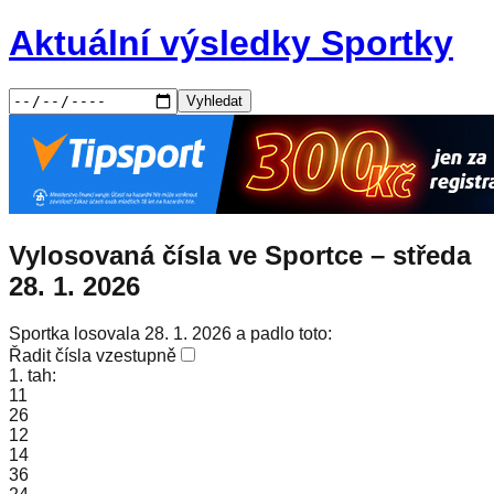
Aktuální výsledky Sportky
Vyhledat
Vylosovaná čísla ve Sportce –
středa
28. 1. 2026
Sportka losovala 28. 1. 2026 a padlo toto:
Řadit čísla vzestupně
1. tah:
11
26
12
14
36