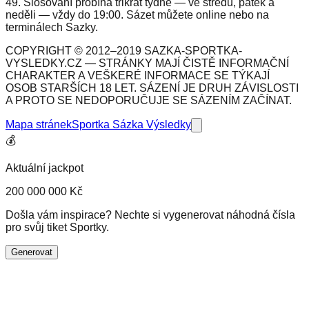
49. Slosování probíhá třikrát týdně — ve středu, pátek a
neděli — vždy do 19:00. Sázet můžete online nebo na
terminálech Sazky.
COPYRIGHT © 2012–2019 SAZKA-SPORTKA-
VYSLEDKY.CZ — STRÁNKY MAJÍ ČISTĚ INFORMAČNÍ
CHARAKTER A VEŠKERÉ INFORMACE SE TÝKAJÍ
OSOB STARŠÍCH 18 LET. SÁZENÍ JE DRUH ZÁVISLOSTI
A PROTO SE NEDOPORUČUJE SE SÁZENÍM ZAČÍNAT.
Mapa stránek
Sportka Sázka Výsledky
💰
Aktuální jackpot
200 000 000 Kč
Došla vám inspirace? Nechte si vygenerovat náhodná čísla
pro svůj tiket Sportky.
Generovat