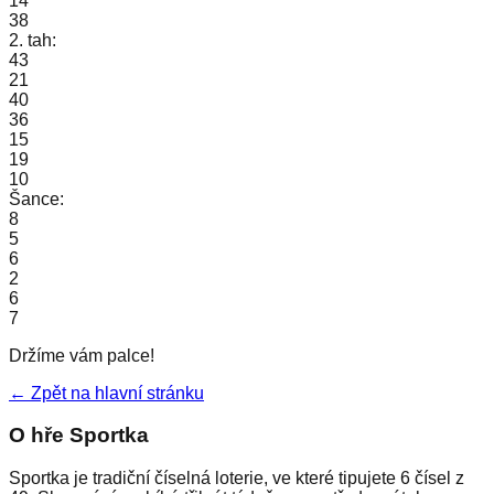
14
38
2. tah:
43
21
40
36
15
19
10
Šance:
8
5
6
2
6
7
Držíme vám palce!
← Zpět na hlavní stránku
O hře Sportka
Sportka je tradiční číselná loterie, ve které tipujete 6 čísel z