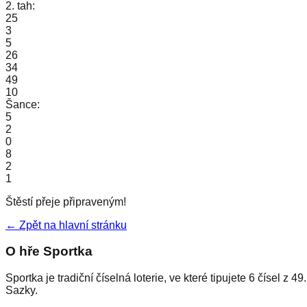
2. tah:
25
3
5
26
34
49
10
Šance:
5
2
0
8
2
1
Štěstí přeje připraveným!
← Zpět na hlavní stránku
O hře Sportka
Sportka je tradiční číselná loterie, ve které tipujete 6 čísel 
Sazky.