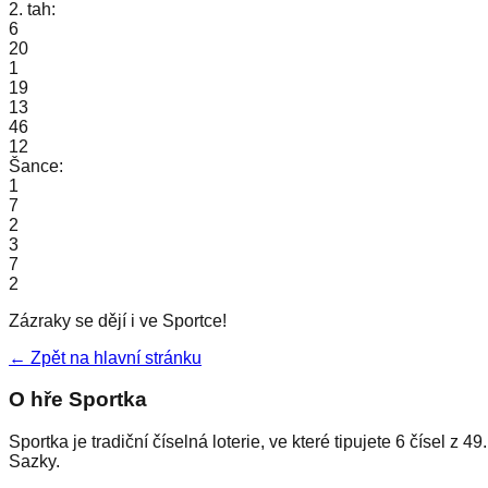
2. tah:
6
20
1
19
13
46
12
Šance:
1
7
2
3
7
2
Zázraky se dějí i ve Sportce!
← Zpět na hlavní stránku
O hře Sportka
Sportka je tradiční číselná loterie, ve které tipujete 6 čísel 
Sazky.