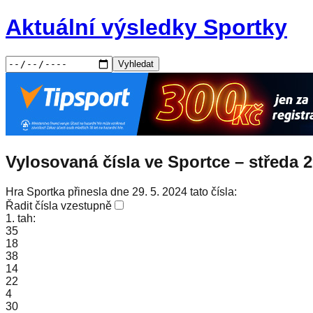
Aktuální výsledky Sportky
Vyhledat
Vylosovaná čísla ve Sportce –
středa
2
Hra Sportka přinesla dne 29. 5. 2024 tato čísla:
Řadit čísla vzestupně
1. tah:
35
18
38
14
22
4
30