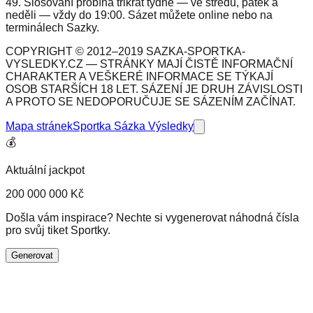
49. Slosování probíhá třikrát týdně — ve středu, pátek a
neděli — vždy do 19:00. Sázet můžete online nebo na
terminálech Sazky.
COPYRIGHT © 2012–2019 SAZKA-SPORTKA-
VYSLEDKY.CZ — STRÁNKY MAJÍ ČISTĚ INFORMAČNÍ
CHARAKTER A VEŠKERÉ INFORMACE SE TÝKAJÍ
OSOB STARŠÍCH 18 LET. SÁZENÍ JE DRUH ZÁVISLOSTI
A PROTO SE NEDOPORUČUJE SE SÁZENÍM ZAČÍNAT.
Mapa stránek
Sportka Sázka Výsledky
💰
Aktuální jackpot
200 000 000 Kč
Došla vám inspirace? Nechte si vygenerovat náhodná čísla
pro svůj tiket Sportky.
Generovat