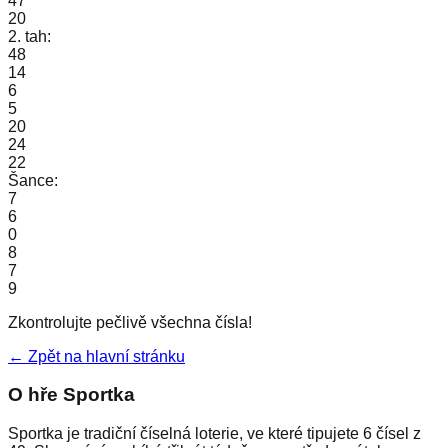
47
20
2. tah:
48
14
6
5
20
24
22
Šance:
7
6
0
8
7
9
Zkontrolujte pečlivě všechna čísla!
← Zpět na hlavní stránku
O hře Sportka
Sportka je tradiční číselná loterie, ve které tipujete 6 čísel z