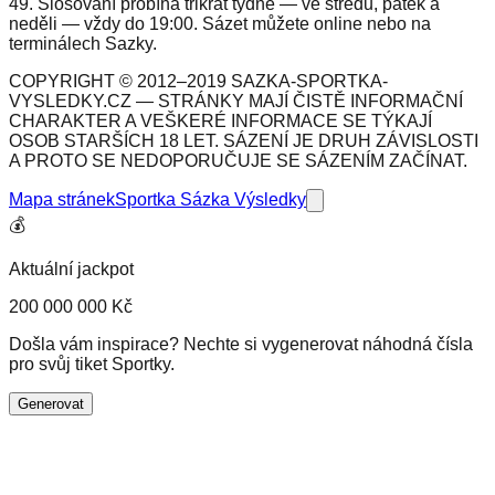
49. Slosování probíhá třikrát týdně — ve středu, pátek a
neděli — vždy do 19:00. Sázet můžete online nebo na
terminálech Sazky.
COPYRIGHT © 2012–2019 SAZKA-SPORTKA-
VYSLEDKY.CZ — STRÁNKY MAJÍ ČISTĚ INFORMAČNÍ
CHARAKTER A VEŠKERÉ INFORMACE SE TÝKAJÍ
OSOB STARŠÍCH 18 LET. SÁZENÍ JE DRUH ZÁVISLOSTI
A PROTO SE NEDOPORUČUJE SE SÁZENÍM ZAČÍNAT.
Mapa stránek
Sportka Sázka Výsledky
💰
Aktuální jackpot
200 000 000 Kč
Došla vám inspirace? Nechte si vygenerovat náhodná čísla
pro svůj tiket Sportky.
Generovat