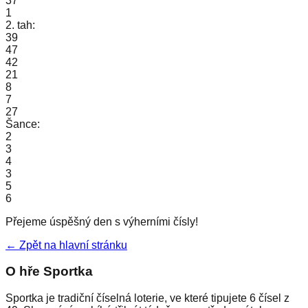
37
1
2. tah:
39
47
42
21
8
7
27
Šance:
2
3
4
3
5
6
Přejeme úspěšný den s výherními čísly!
← Zpět na hlavní stránku
O hře Sportka
Sportka je tradiční číselná loterie, ve které tipujete 6 čísel z