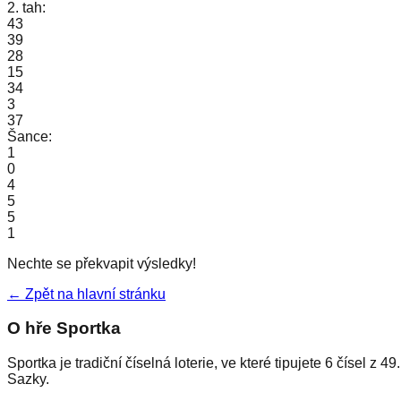
2. tah:
43
39
28
15
34
3
37
Šance:
1
0
4
5
5
1
Nechte se překvapit výsledky!
← Zpět na hlavní stránku
O hře Sportka
Sportka je tradiční číselná loterie, ve které tipujete 6 čísel 
Sazky.