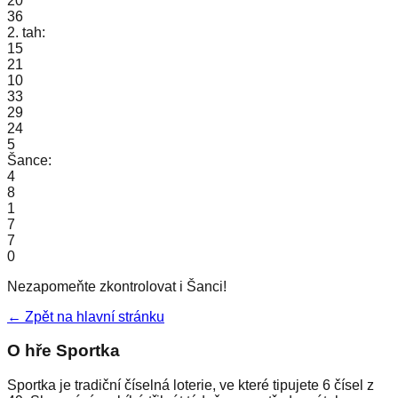
20
36
2. tah:
15
21
10
33
29
24
5
Šance:
4
8
1
7
7
0
Nezapomeňte zkontrolovat i Šanci!
← Zpět na hlavní stránku
O hře Sportka
Sportka je tradiční číselná loterie, ve které tipujete 6 čísel z