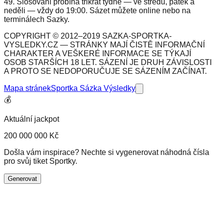
49. Slosování probíhá třikrát týdně — ve středu, pátek a
neděli — vždy do 19:00. Sázet můžete online nebo na
terminálech Sazky.
COPYRIGHT © 2012–2019 SAZKA-SPORTKA-
VYSLEDKY.CZ — STRÁNKY MAJÍ ČISTĚ INFORMAČNÍ
CHARAKTER A VEŠKERÉ INFORMACE SE TÝKAJÍ
OSOB STARŠÍCH 18 LET. SÁZENÍ JE DRUH ZÁVISLOSTI
A PROTO SE NEDOPORUČUJE SE SÁZENÍM ZAČÍNAT.
Mapa stránek
Sportka Sázka Výsledky
💰
Aktuální jackpot
200 000 000 Kč
Došla vám inspirace? Nechte si vygenerovat náhodná čísla
pro svůj tiket Sportky.
Generovat