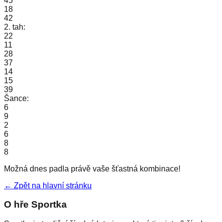
45
18
42
2. tah:
22
11
28
37
14
15
39
Šance:
6
9
2
6
8
8
Možná dnes padla právě vaše šťastná kombinace!
← Zpět na hlavní stránku
O hře Sportka