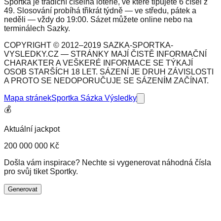
Sportka je tradiční číselná loterie, ve které tipujete 6 čísel z
49. Slosování probíhá třikrát týdně — ve středu, pátek a
neděli — vždy do 19:00. Sázet můžete online nebo na
terminálech Sazky.
COPYRIGHT © 2012–2019 SAZKA-SPORTKA-
VYSLEDKY.CZ — STRÁNKY MAJÍ ČISTĚ INFORMAČNÍ
CHARAKTER A VEŠKERÉ INFORMACE SE TÝKAJÍ
OSOB STARŠÍCH 18 LET. SÁZENÍ JE DRUH ZÁVISLOSTI
A PROTO SE NEDOPORUČUJE SE SÁZENÍM ZAČÍNAT.
Mapa stránek
Sportka Sázka Výsledky
💰
Aktuální jackpot
200 000 000 Kč
Došla vám inspirace? Nechte si vygenerovat náhodná čísla
pro svůj tiket Sportky.
Generovat